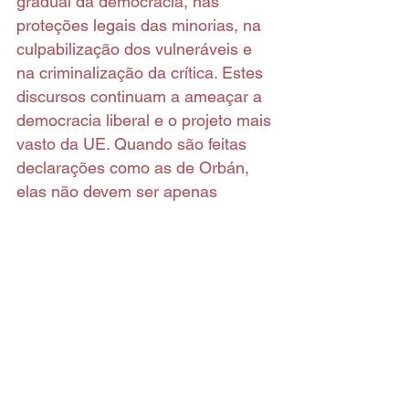
gradual da democracia, nas 
proteções legais das minorias, na 
culpabilização dos vulneráveis e 
na criminalização da crítica. Estes 
discursos continuam a ameaçar a 
democracia liberal e o projeto mais 
vasto da UE. Quando são feitas 
declarações como as de Orbán, 
elas não devem ser apenas 
denunciadas alto e bom som em 
toda a UE pelos líderes e cidadãos 
dos Estados-membros. Devem ser 
acompanhadas por esforços legais 
concretos no âmbito da União 
para dissuadir e punir este 
comportamento antidemocrático.