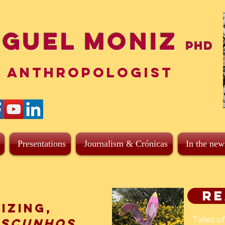
iguel Moniz
PhD
ANTHROPOLOGIST
Presentations
Journalism & Crónicas
In the new
Re
izing,
Tales o
ascunhos