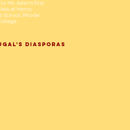
to Ms. Adair's first
lass at Henry
d School, Rhode
College
ugal's Diasporas