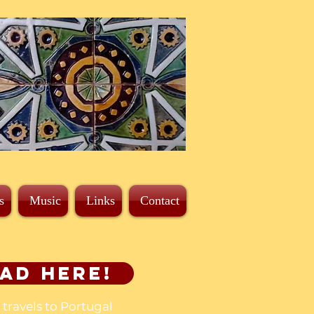
s
Music
Links
Contact
ad here!
f travels to Portugal