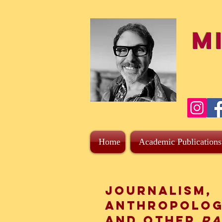
M
Home
Academic Publications
Journalism,
Anthropolog
and other
r