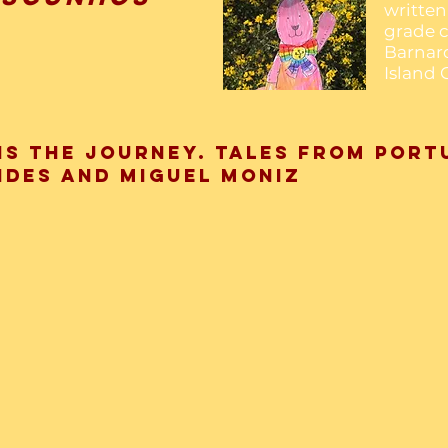
written 
grade c
Barnar
Island 
is the Journey. Tales from Port
ndes and Miguel Moniz